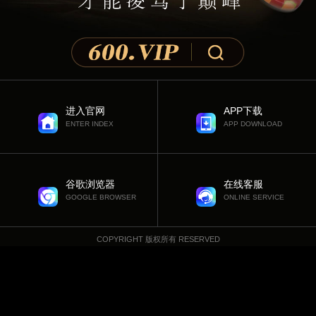
进入官网
APP下载
ENTER INDEX
APP DOWNLOAD
谷歌浏览器
在线客服
GOOGLE BROWSER
ONLINE SERVICE
COPYRIGHT 版权所有 RESERVED